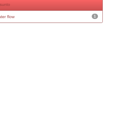
sunto
ter flow
1