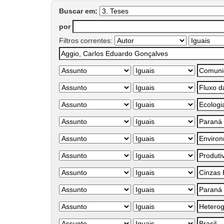
Buscar em:
por
Filtros correntes: