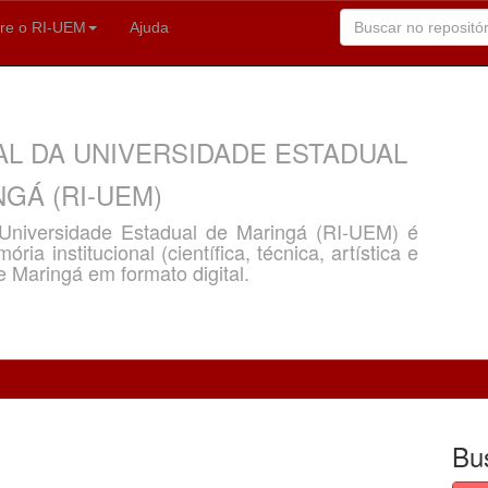
re o RI-UEM
Ajuda
AL DA UNIVERSIDADE ESTADUAL
GÁ (RI-UEM)
a Universidade Estadual de Maringá (RI-UEM) é
ria institucional (científica, técnica, artística e
e Maringá em formato digital.
Bu