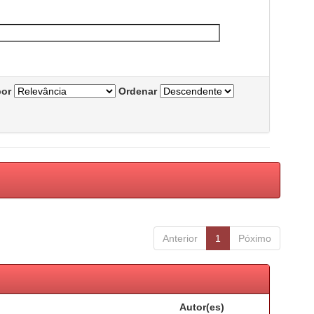
por
Ordenar
Anterior
1
Póximo
Autor(es)