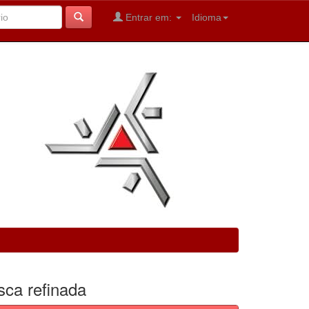
Entrar em:
Idioma
sca refinada