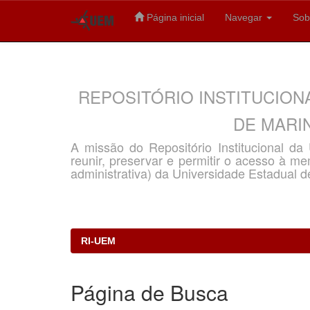
Página inicial
Navegar
Sob
Skip
navigation
REPOSITÓRIO INSTITUCION
DE MARIN
A missão do Repositório Institucional d
reunir, preservar e permitir o acesso à memó
administrativa) da Universidade Estadual d
RI-UEM
Página de Busca