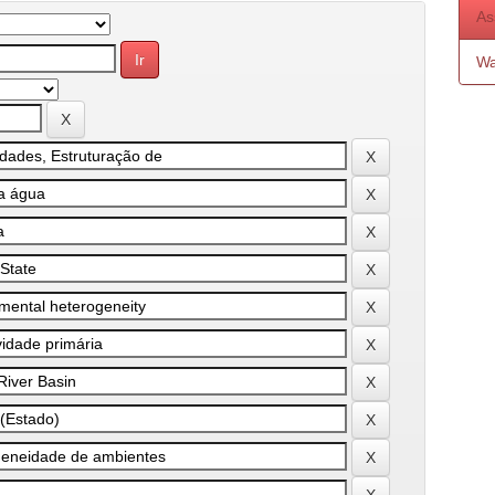
As
Wa