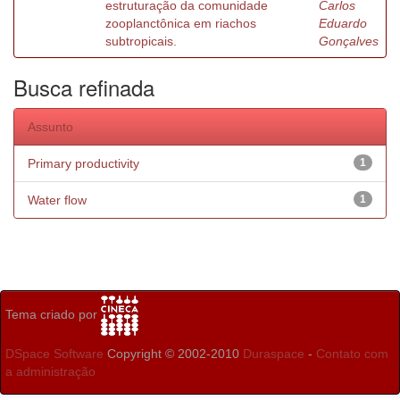
estruturação da comunidade
Carlos
zooplanctônica em riachos
Eduardo
subtropicais.
Gonçalves
Busca refinada
Assunto
Primary productivity
1
Water flow
1
Tema criado por
DSpace Software
Copyright © 2002-2010
Duraspace
-
Contato com
a administração