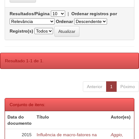
Resultados/Página
|
Ordenar registros por
Ordenar
Registro(s)
Resultado 1-1 de 1.
Anterior
1
Póximo
Conjunto de itens:
Data do
Título
Autor(es)
documento
2015
Influência de macro-fatores na
Aggio,