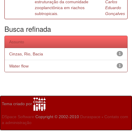
estruturação da comunidade
Carlos
zooplanctônica em riachos
Eduardo
subtropicais.
Gonçalves
Busca refinada
Assunto
Cinzas, Rio, Bacia
1
Water flow
1
Tema criado por
DSpace Software
Copyright © 2002-2010
Duraspace
-
Contato com
a administração