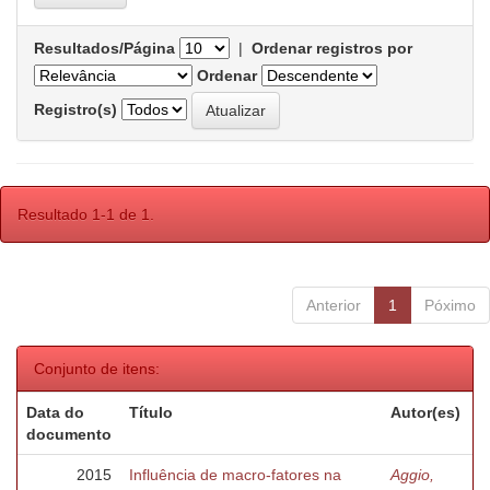
Resultados/Página
|
Ordenar registros por
Ordenar
Registro(s)
Resultado 1-1 de 1.
Anterior
1
Póximo
Conjunto de itens:
Data do
Título
Autor(es)
documento
2015
Influência de macro-fatores na
Aggio,