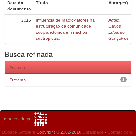
Data do
Título
Autor(es)
documento
2015
Influência de macro-fatores na
Aggio,
estruturação da comunidade
Carlos
zooplanctônica em riachos
Eduardo
subtropicais.
Gonçalves
Busca refinada
Assunto
Streams
1
Tema criado por
DSpace Software
Copyright © 2002-2010
Duraspace
-
Contato com