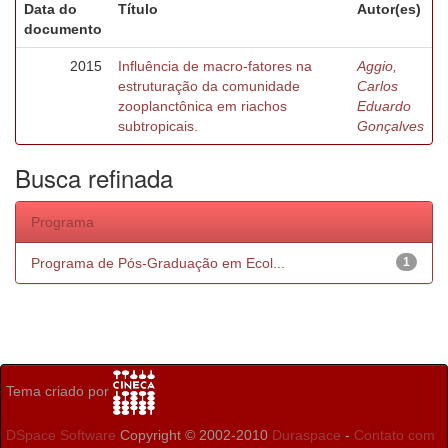
Data do
Título
Autor(es)
documento
2015
Influência de macro-fatores na
Aggio,
estruturação da comunidade
Carlos
zooplanctônica em riachos
Eduardo
subtropicais.
Gonçalves
Busca refinada
Programa
Programa de Pós-Graduação em Ecol...
1
Tema criado por
DSpace Software
Copyright © 2002-2010
Duraspace
-
Contato com