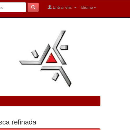
Entrar em:
Idioma
sca refinada