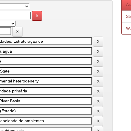
As
St
Wa