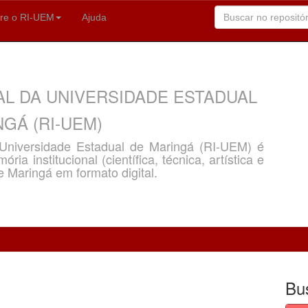
re o RI-UEM
Ajuda
AL DA UNIVERSIDADE ESTADUAL
GÁ (RI-UEM)
a Universidade Estadual de Maringá (RI-UEM) é
ria institucional (científica, técnica, artística e
e Maringá em formato digital.
Bu