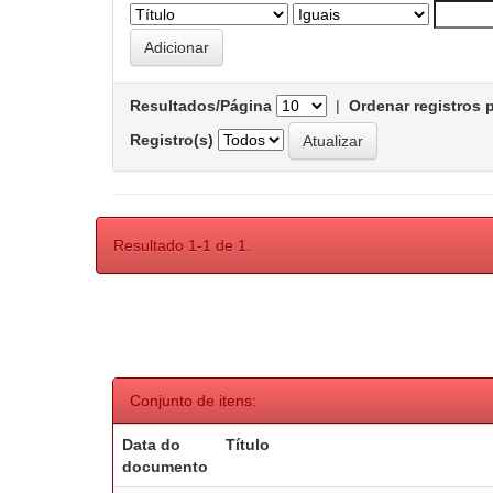
Resultados/Página
|
Ordenar registros 
Registro(s)
Resultado 1-1 de 1.
Conjunto de itens:
Data do
Título
documento