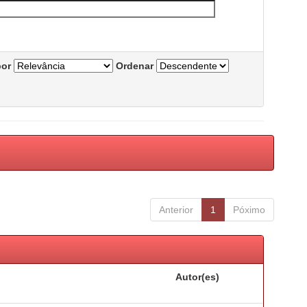
por
Ordenar
Anterior
1
Póximo
Autor(es)