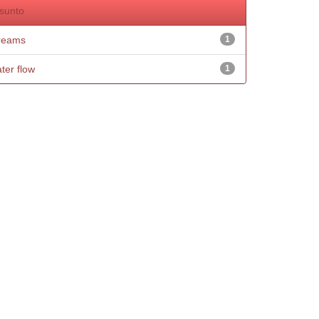
sunto
reams
1
ter flow
1