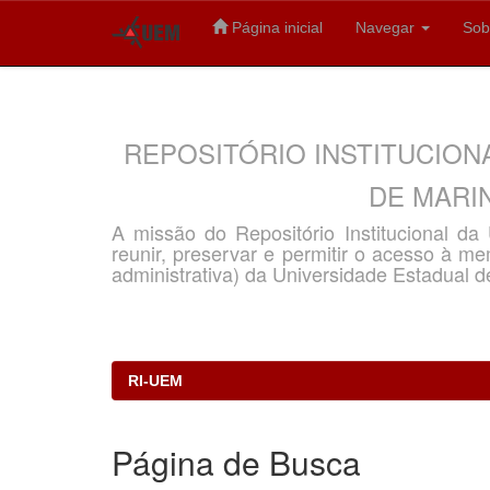
Página inicial
Navegar
Sob
Skip
navigation
REPOSITÓRIO INSTITUCION
DE MARIN
A missão do Repositório Institucional d
reunir, preservar e permitir o acesso à memó
administrativa) da Universidade Estadual d
RI-UEM
Página de Busca