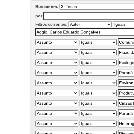
Buscar em:
por
Filtros correntes: