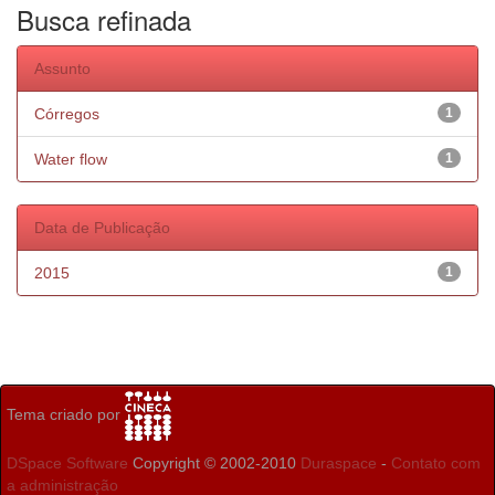
Busca refinada
Assunto
Córregos
1
Water flow
1
Data de Publicação
2015
1
Tema criado por
DSpace Software
Copyright © 2002-2010
Duraspace
-
Contato com
a administração