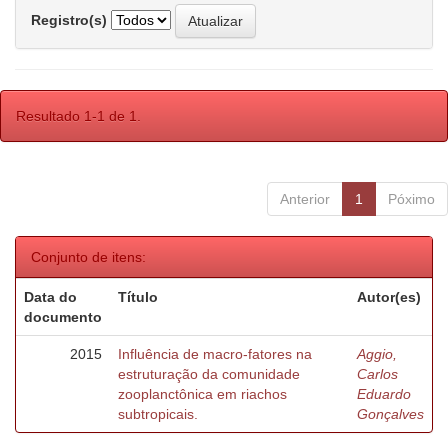
Registro(s)
Resultado 1-1 de 1.
Anterior
1
Póximo
Conjunto de itens:
Data do
Título
Autor(es)
documento
2015
Influência de macro-fatores na
Aggio,
estruturação da comunidade
Carlos
zooplanctônica em riachos
Eduardo
subtropicais.
Gonçalves