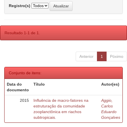
Registro(s)
Resultado 1-1 de 1.
Anterior
1
Póximo
Conjunto de itens:
Data do
Título
Autor(es)
documento
2015
Influência de macro-fatores na
Aggio,
estruturação da comunidade
Carlos
zooplanctônica em riachos
Eduardo
subtropicais.
Gonçalves