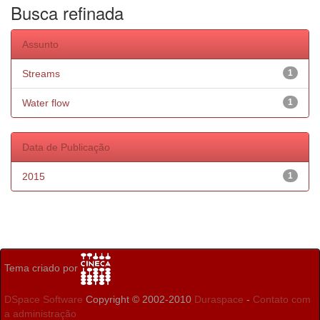
Busca refinada
Assunto
Streams
1
Water flow
1
Data de Publicação
2015
1
Tema criado por
DSpace Software
Copyright © 2002-2010
Duraspace
-
Contato com
a administração