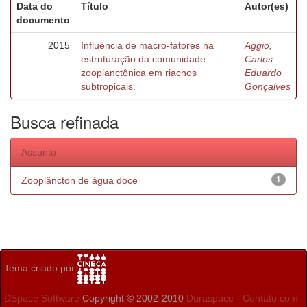
Data do
Título
Autor(es)
documento
2015
Influência de macro-fatores na
Aggio,
estruturação da comunidade
Carlos
zooplanctônica em riachos
Eduardo
subtropicais.
Gonçalves
Busca refinada
Assunto
Zooplâncton de água doce
1
Tema criado por
DSpace Software
Copyright © 2002-2010
Duraspace
-
Contato com