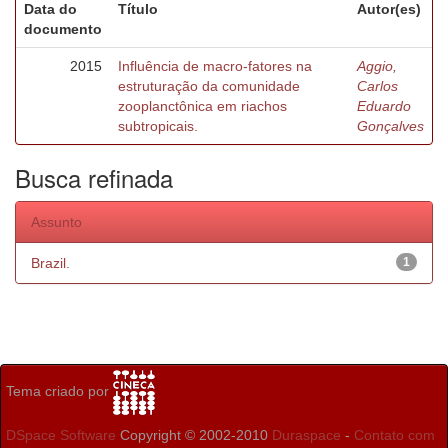
Data do
Título
Autor(es)
documento
2015
Influência de macro-fatores na
Aggio,
estruturação da comunidade
Carlos
zooplanctônica em riachos
Eduardo
subtropicais.
Gonçalves
Busca refinada
Assunto
Brazil.
1
Tema criado por
DSpace Software
Copyright © 2002-2010
Duraspace
-
Contato com