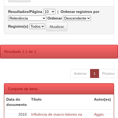
Resultados/Página
|
Ordenar registros por
Ordenar
Registro(s)
Resultado 1-1 de 1.
Anterior
1
Póximo
Conjunto de itens:
Data do
Título
Autor(es)
documento
2015
Influência de macro-fatores na
Aggio,