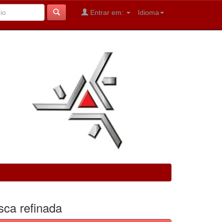
Entrar em:
Idioma
sca refinada