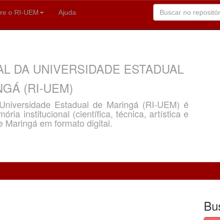
re o RI-UEM
Ajuda
AL DA UNIVERSIDADE ESTADUAL
GÁ (RI-UEM)
a Universidade Estadual de Maringá (RI-UEM) é
ria institucional (científica, técnica, artística e
e Maringá em formato digital.
Bu