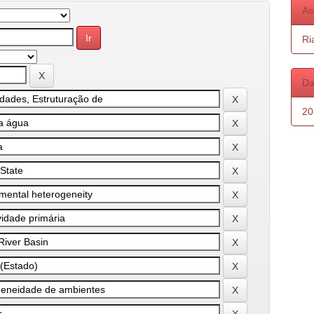
As
Ri
Da
20