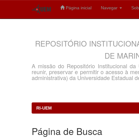
Página inicial
Navegar
Sob
Skip
navigation
REPOSITÓRIO INSTITUCION
DE MARIN
A missão do Repositório Institucional d
reunir, preservar e permitir o acesso à memó
administrativa) da Universidade Estadual d
RI-UEM
Página de Busca