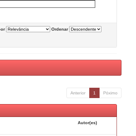
por
Ordenar
Anterior
1
Póximo
Autor(es)