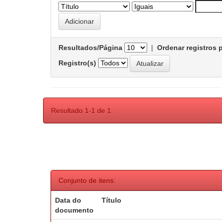
Resultados/Página
|
Ordenar registros 
Registro(s)
Resultado 1-1 de 1.
Conjunto de itens:
Data do
Título
documento