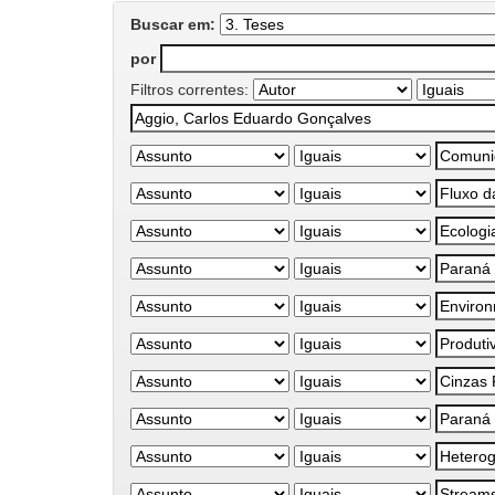
Buscar em:
por
Filtros correntes: