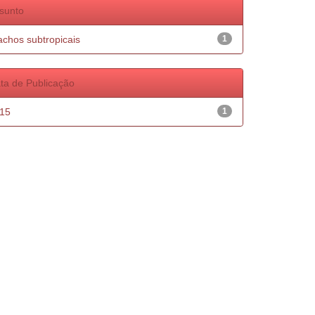
sunto
achos subtropicais
1
ta de Publicação
15
1