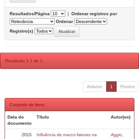
Resultados/Página
|
Ordenar registros por
Ordenar
Registro(s)
Resultado 1-1 de 1.
Anterior
1
Póximo
Conjunto de itens:
Data do
Título
Autor(es)
documento
2015
Influência de macro-fatores na
Aggio,