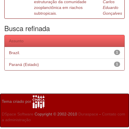
estruturação da comunidade
Carlos
zooplanctônica em riachos
Eduardo
subtropicais.
Gonçalves
Busca refinada
Assunto
Brazil.
1
Paraná (Estado)
1
Tema criado por
DSpace Software
Copyright © 2002-2010
Duraspace
-
Contato com
a administração