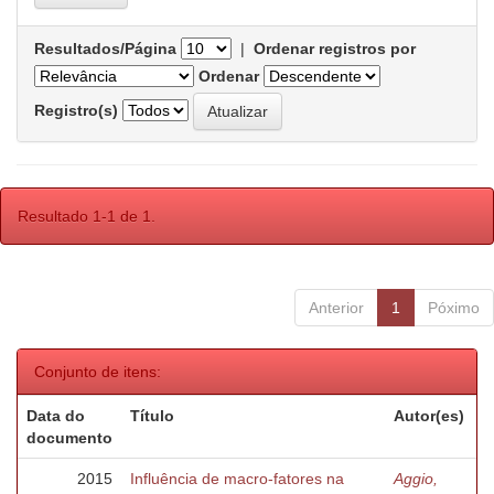
Resultados/Página
|
Ordenar registros por
Ordenar
Registro(s)
Resultado 1-1 de 1.
Anterior
1
Póximo
Conjunto de itens:
Data do
Título
Autor(es)
documento
2015
Influência de macro-fatores na
Aggio,