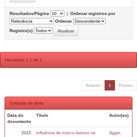
Resultados/Página
|
Ordenar registros por
Ordenar
Registro(s)
Resultado 1-1 de 1.
Anterior
1
Póximo
Conjunto de itens:
Data do
Título
Autor(es)
documento
2015
Influência de macro-fatores na
Aggio,