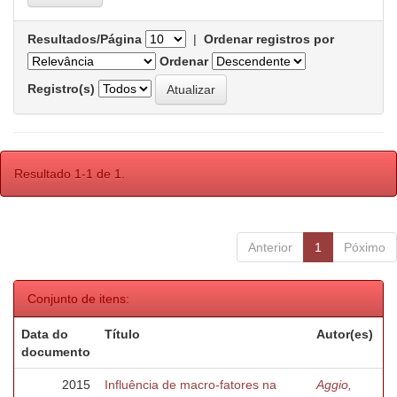
Resultados/Página
|
Ordenar registros por
Ordenar
Registro(s)
Resultado 1-1 de 1.
Anterior
1
Póximo
Conjunto de itens:
Data do
Título
Autor(es)
documento
2015
Influência de macro-fatores na
Aggio,