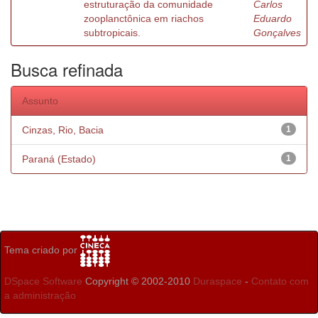
estruturação da comunidade
Carlos
zooplanctônica em riachos
Eduardo
subtropicais.
Gonçalves
Busca refinada
Assunto
Cinzas, Rio, Bacia
1
Paraná (Estado)
1
Tema criado por
DSpace Software
Copyright © 2002-2010
Duraspace
-
Contato com
a administração