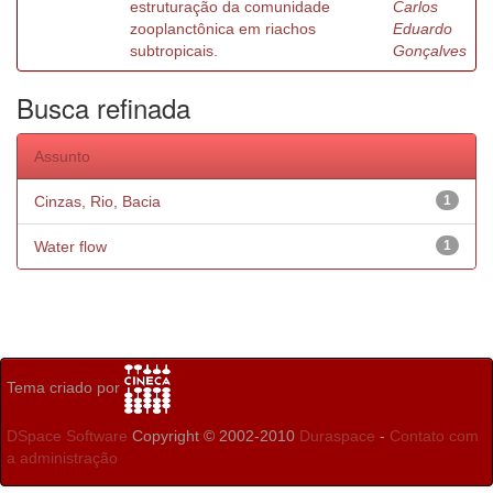
estruturação da comunidade
Carlos
zooplanctônica em riachos
Eduardo
subtropicais.
Gonçalves
Busca refinada
Assunto
Cinzas, Rio, Bacia
1
Water flow
1
Tema criado por
DSpace Software
Copyright © 2002-2010
Duraspace
-
Contato com
a administração