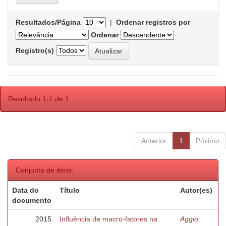
Resultados/Página
|
Ordenar registros por
Ordenar
Registro(s)
Resultado 1-1 de 1.
Anterior
1
Póximo
Conjunto de itens:
Data do
Título
Autor(es)
documento
2015
Influência de macro-fatores na
Aggio,