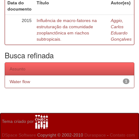
Data do
Título
Autor(es)
documento
2015
Influência de macro-fatores na
Aggio,
estruturação da comunidade
Carlos
zooplanctônica em riachos
Eduardo
subtropicais.
Gonçalves
Busca refinada
Assunto
Water flow
1
Tema criado por
DSpace Software
Copyright © 2002-2010
Duraspace
-
Contato com