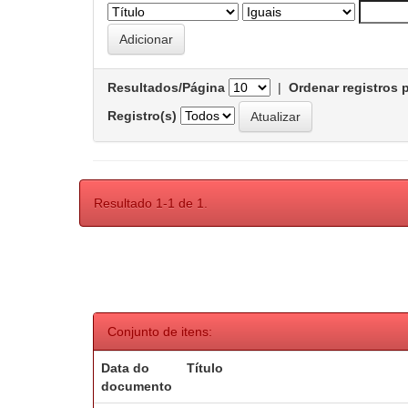
Resultados/Página
|
Ordenar registros 
Registro(s)
Resultado 1-1 de 1.
Conjunto de itens:
Data do
Título
documento