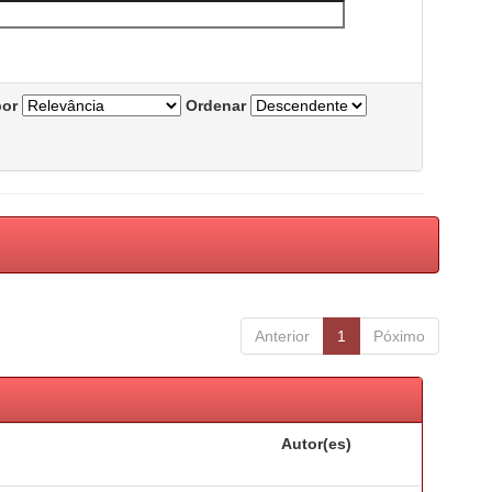
por
Ordenar
Anterior
1
Póximo
Autor(es)