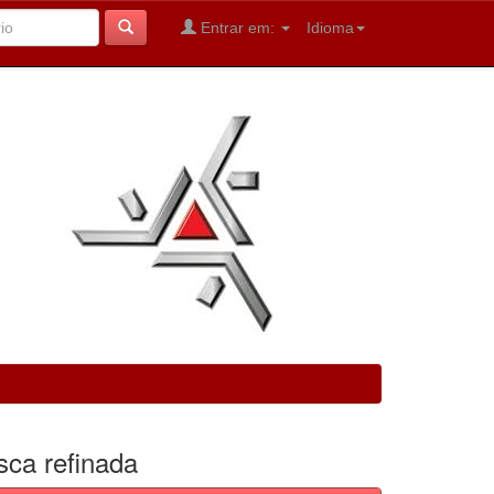
Entrar em:
Idioma
sca refinada