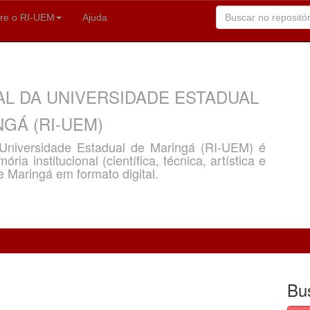
re o RI-UEM
Ajuda
AL DA UNIVERSIDADE ESTADUAL
GÁ (RI-UEM)
a Universidade Estadual de Maringá (RI-UEM) é
ria institucional (científica, técnica, artística e
e Maringá em formato digital.
Bu