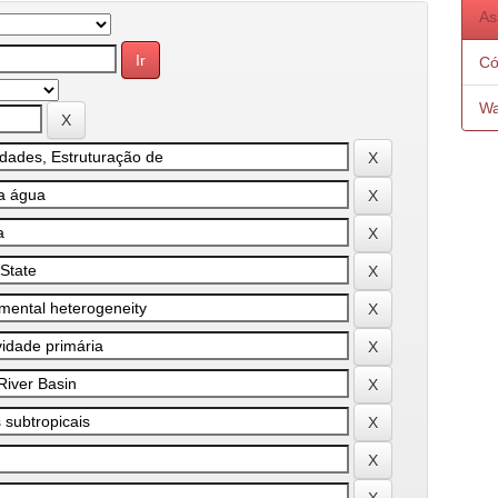
As
Có
Wa