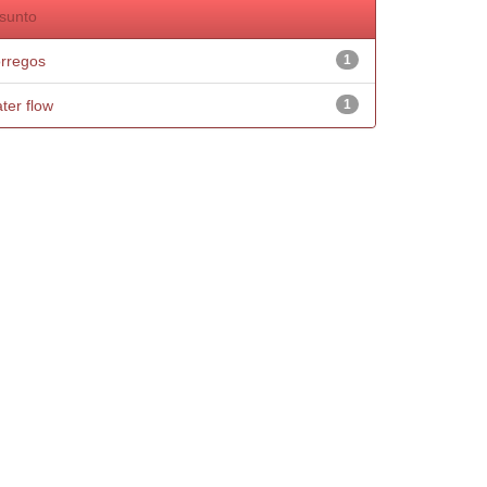
sunto
rregos
1
ter flow
1