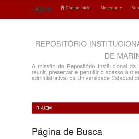
Página inicial
Navegar
Sob
Skip
navigation
REPOSITÓRIO INSTITUCION
DE MARIN
A missão do Repositório Institucional d
reunir, preservar e permitir o acesso à memó
administrativa) da Universidade Estadual d
RI-UEM
Página de Busca