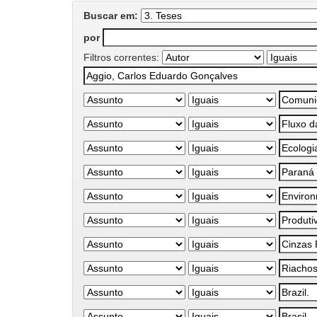
Buscar em:
por
Filtros correntes: