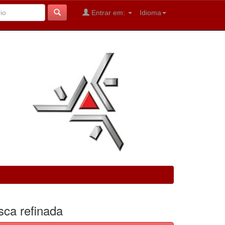
Entrar em:
Idioma
sca refinada