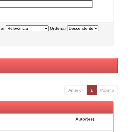
por
Ordenar
Anterior
1
Póximo
Autor(es)