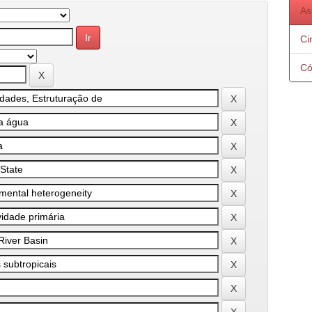
As
Ci
Có