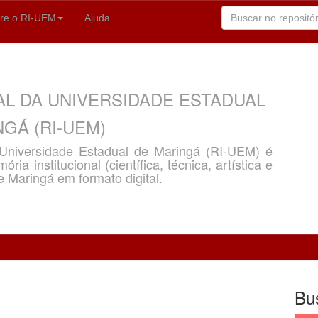
re o RI-UEM
Ajuda
AL DA UNIVERSIDADE ESTADUAL
GÁ (RI-UEM)
a Universidade Estadual de Maringá (RI-UEM) é
ria institucional (científica, técnica, artística e
e Maringá em formato digital.
Bu