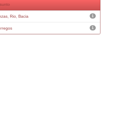
sunto
nzas, Rio, Bacia
1
rregos
1