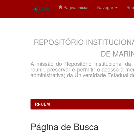
Página inicial
Navegar
Sob
Skip
navigation
REPOSITÓRIO INSTITUCION
DE MARIN
A missão do Repositório Institucional d
reunir, preservar e permitir o acesso à memó
administrativa) da Universidade Estadual d
RI-UEM
Página de Busca