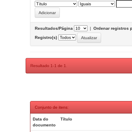
Resultados/Página
|
Ordenar registros 
Registro(s)
Resultado 1-1 de 1.
Conjunto de itens:
Data do
Título
documento