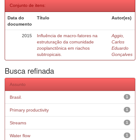
Conjunto de itens:
Data do
Título
Autor(es)
documento
2015
Influência de macro-fatores na
Aggio,
estruturação da comunidade
Carlos
zooplanctônica em riachos
Eduardo
subtropicais.
Gonçalves
Busca refinada
Assunto
Brasil.
1
Primary productivity
1
Streams
1
Water flow
1