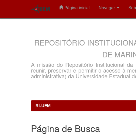
Página inicial
Navegar
Sob
Skip
navigation
REPOSITÓRIO INSTITUCION
DE MARIN
A missão do Repositório Institucional d
reunir, preservar e permitir o acesso à memó
administrativa) da Universidade Estadual d
RI-UEM
Página de Busca