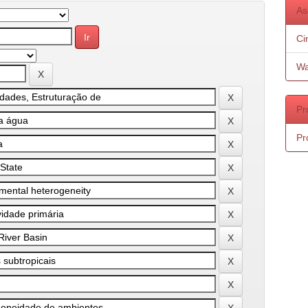
As
Ci
Wa
Pr
Pr