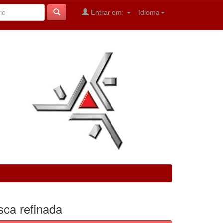
Entrar em:
Idioma
sca refinada