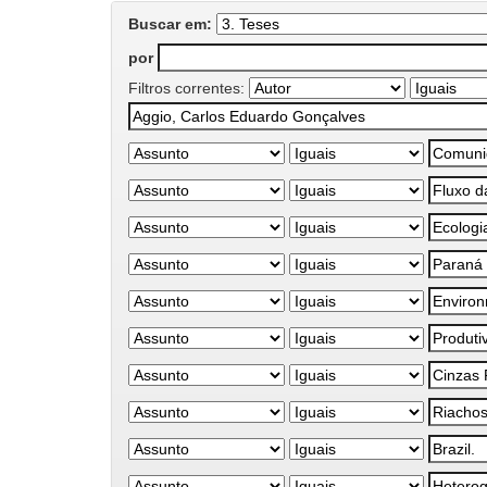
Buscar em:
por
Filtros correntes: