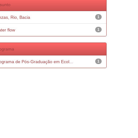
sunto
nzas, Rio, Bacia
1
ter flow
1
ograma
ograma de Pós-Graduação em Ecol...
1