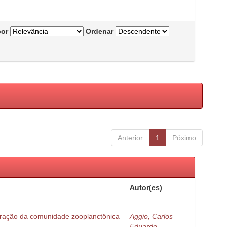
por
Ordenar
Anterior
1
Póximo
Autor(es)
turação da comunidade zooplanctônica
Aggio, Carlos
Eduardo