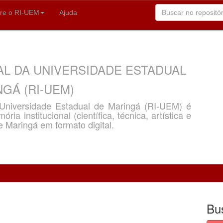
re o RI-UEM
Ajuda
AL DA UNIVERSIDADE ESTADUAL
GÁ (RI-UEM)
a Universidade Estadual de Maringá (RI-UEM) é
ria institucional (científica, técnica, artística e
e Maringá em formato digital.
Bu