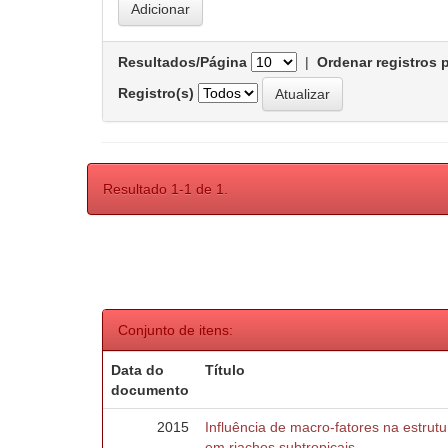
Resultados/Página
|
Ordenar registros 
Registro(s)
Resultado 1-1 de 1.
Conjunto de itens:
Data do
Título
documento
2015
Influência de macro-fatores na estru
em riachos subtropicais.