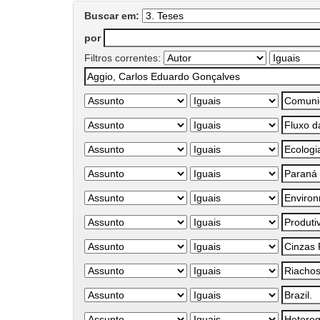
Buscar em:
por
Filtros correntes: