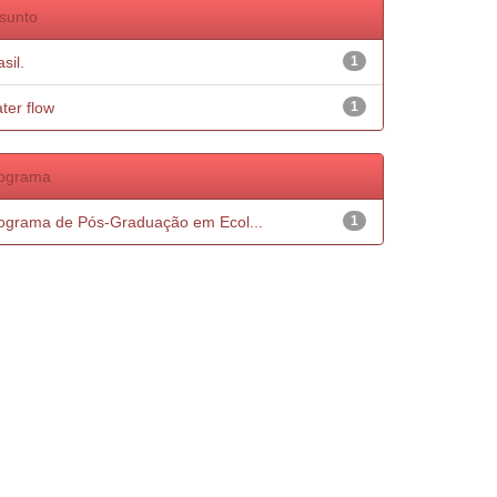
sunto
sil.
1
ter flow
1
ograma
ograma de Pós-Graduação em Ecol...
1