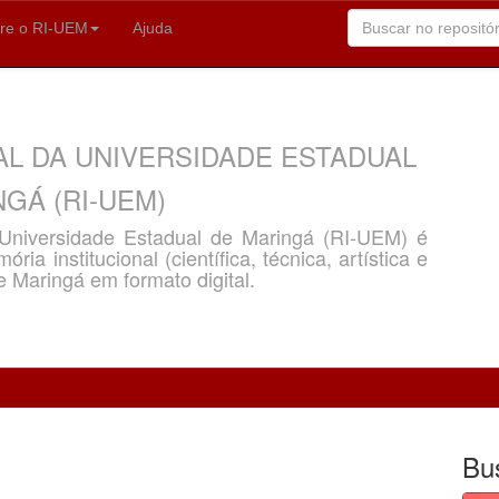
re o RI-UEM
Ajuda
AL DA UNIVERSIDADE ESTADUAL
GÁ (RI-UEM)
a Universidade Estadual de Maringá (RI-UEM) é
ria institucional (científica, técnica, artística e
e Maringá em formato digital.
Bu