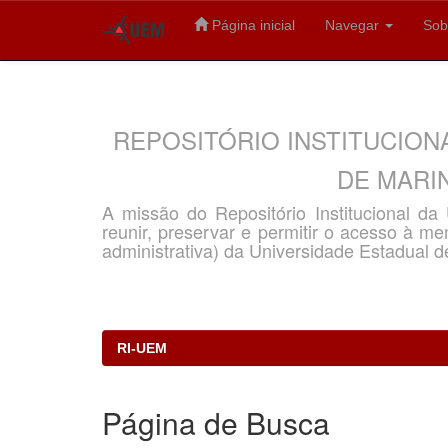
Página inicial
Navegar
Sob
Skip
navigation
REPOSITÓRIO INSTITUCION
DE MARIN
A missão do Repositório Institucional d
reunir, preservar e permitir o acesso à memó
administrativa) da Universidade Estadual d
RI-UEM
Página de Busca