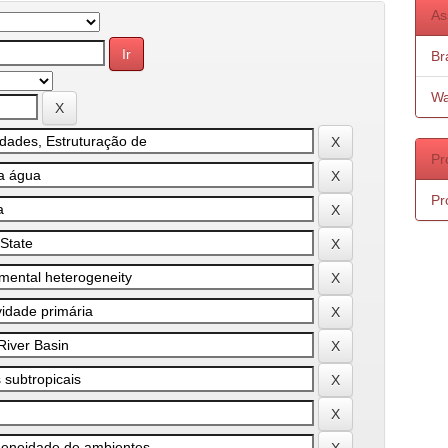
As
Bra
Wa
Pr
Pr