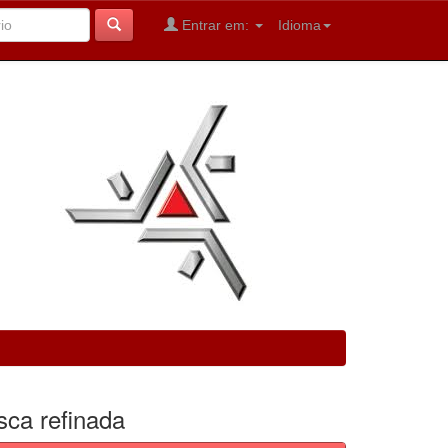
Entrar em:
Idioma
sca refinada