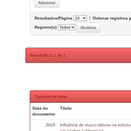
Resultados/Página
|
Ordenar registros 
Registro(s)
Resultado 1-1 de 1.
Conjunto de itens:
Data do
Título
documento
2015
Influência de macro-fatores na estru
em riachos subtropicais.