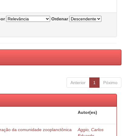
por
Ordenar
Anterior
1
Póximo
Autor(es)
turação da comunidade zooplanctônica
Aggio, Carlos
Eduardo