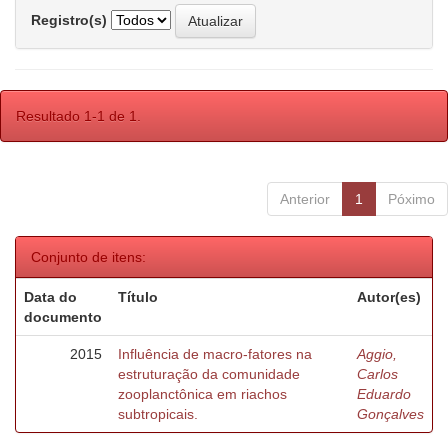
Registro(s)
Resultado 1-1 de 1.
Anterior
1
Póximo
Conjunto de itens:
Data do
Título
Autor(es)
documento
2015
Influência de macro-fatores na
Aggio,
estruturação da comunidade
Carlos
zooplanctônica em riachos
Eduardo
subtropicais.
Gonçalves