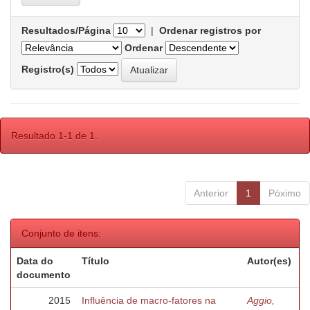
Resultados/Página
|
Ordenar registros por
Ordenar
Registro(s)
Resultado 1-1 de 1.
Anterior
1
Póximo
Conjunto de itens:
Data do
Título
Autor(es)
documento
2015
Influência de macro-fatores na
Aggio,