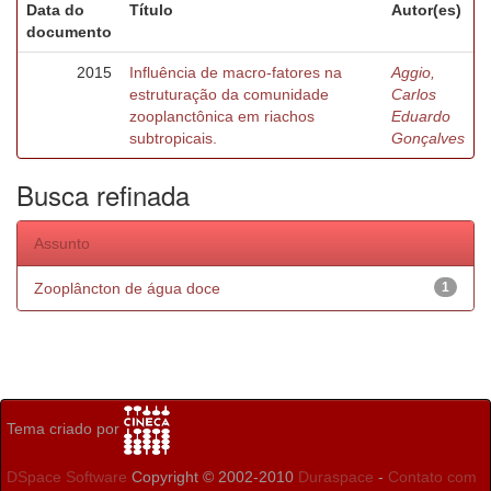
Data do
Título
Autor(es)
documento
2015
Influência de macro-fatores na
Aggio,
estruturação da comunidade
Carlos
zooplanctônica em riachos
Eduardo
subtropicais.
Gonçalves
Busca refinada
Assunto
Zooplâncton de água doce
1
Tema criado por
DSpace Software
Copyright © 2002-2010
Duraspace
-
Contato com