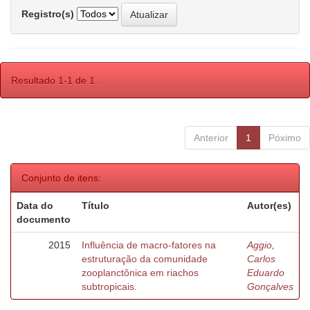
Registro(s)
Resultado 1-1 de 1.
Anterior
1
Póximo
Conjunto de itens:
Data do
Título
Autor(es)
documento
2015
Influência de macro-fatores na
Aggio,
estruturação da comunidade
Carlos
zooplanctônica em riachos
Eduardo
subtropicais.
Gonçalves