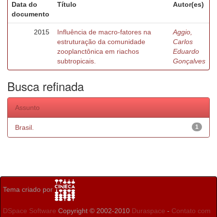
Data do
Título
Autor(es)
documento
2015
Influência de macro-fatores na
Aggio,
estruturação da comunidade
Carlos
zooplanctônica em riachos
Eduardo
subtropicais.
Gonçalves
Busca refinada
Assunto
Brasil.
1
Tema criado por
DSpace Software
Copyright © 2002-2010
Duraspace
-
Contato com