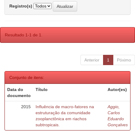
Registro(s)
Resultado 1-1 de 1.
Anterior
1
Póximo
Conjunto de itens:
Data do
Título
Autor(es)
documento
2015
Influência de macro-fatores na
Aggio,
estruturação da comunidade
Carlos
zooplanctônica em riachos
Eduardo
subtropicais.
Gonçalves