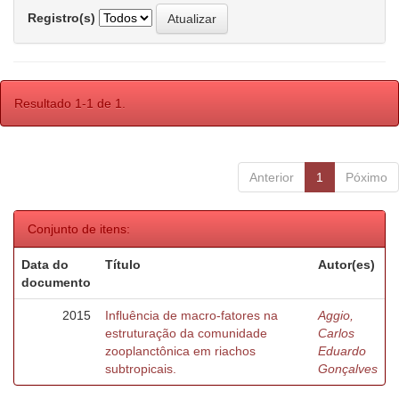
Registro(s)
Resultado 1-1 de 1.
Anterior
1
Póximo
Conjunto de itens:
Data do
Título
Autor(es)
documento
2015
Influência de macro-fatores na
Aggio,
estruturação da comunidade
Carlos
zooplanctônica em riachos
Eduardo
subtropicais.
Gonçalves