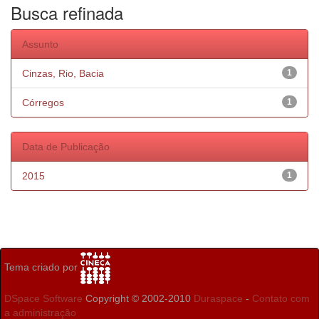
Busca refinada
Assunto
Cinzas, Rio, Bacia
1
Córregos
1
Data de Publicação
2015
1
Tema criado por
DSpace Software
Copyright © 2002-2010
Duraspace
-
Contato com
a administração