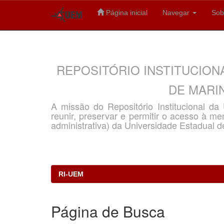
Página inicial
Navegar
Sob
Skip
navigation
REPOSITÓRIO INSTITUCION
DE MARIN
A missão do Repositório Institucional d
reunir, preservar e permitir o acesso à memó
administrativa) da Universidade Estadual d
RI-UEM
Página de Busca