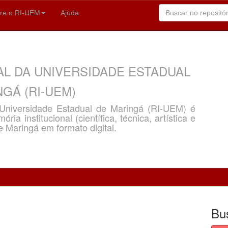
re o RI-UEM
Ajuda
AL DA UNIVERSIDADE ESTADUAL
GÁ (RI-UEM)
a Universidade Estadual de Maringá (RI-UEM) é
ria institucional (científica, técnica, artística e
e Maringá em formato digital.
Bu