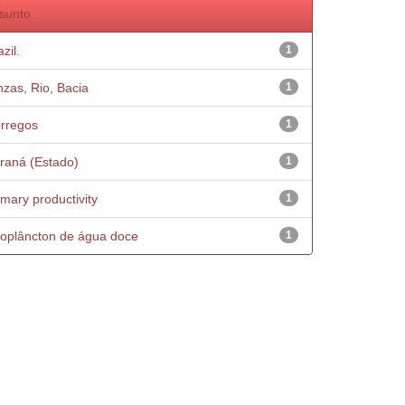
sunto
zil.
1
nzas, Rio, Bacia
1
rregos
1
raná (Estado)
1
imary productivity
1
oplâncton de água doce
1