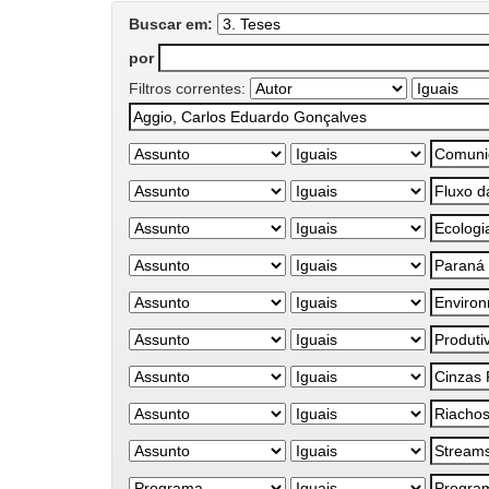
Buscar em:
por
Filtros correntes: