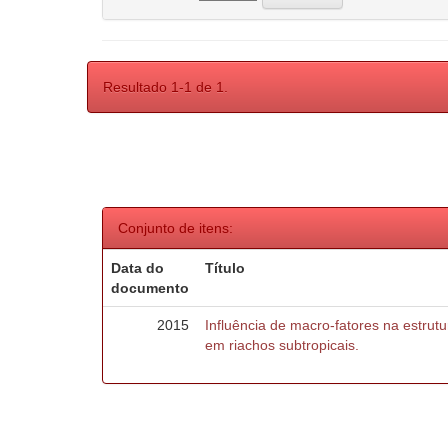
Resultado 1-1 de 1.
Conjunto de itens:
Data do
Título
documento
2015
Influência de macro-fatores na estru
em riachos subtropicais.