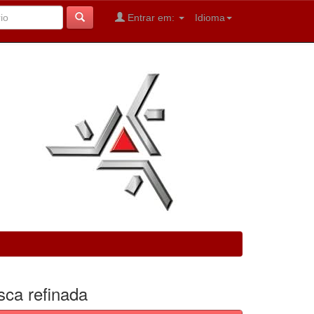
Entrar em:
Idioma
sca refinada