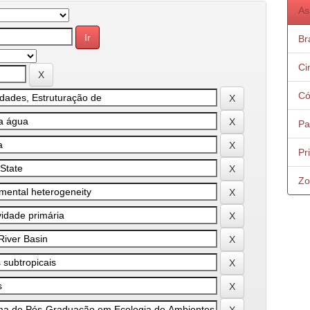
As
Bra
Ci
Có
Pa
Pr
Zo