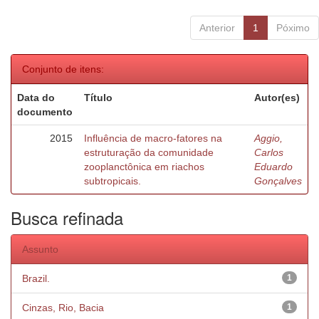
Anterior
1
Póximo
Conjunto de itens:
Data do
Título
Autor(es)
documento
2015
Influência de macro-fatores na
Aggio,
estruturação da comunidade
Carlos
zooplanctônica em riachos
Eduardo
subtropicais.
Gonçalves
Busca refinada
Assunto
Brazil.
1
Cinzas, Rio, Bacia
1