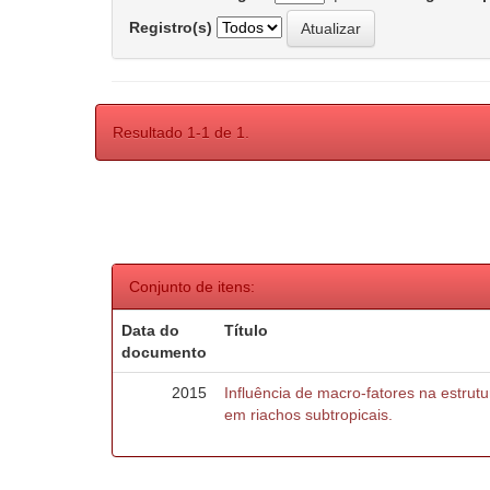
Registro(s)
Resultado 1-1 de 1.
Conjunto de itens:
Data do
Título
documento
2015
Influência de macro-fatores na estru
em riachos subtropicais.