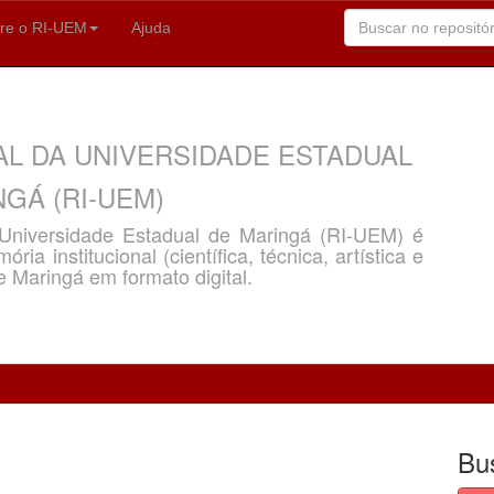
re o RI-UEM
Ajuda
AL DA UNIVERSIDADE ESTADUAL
GÁ (RI-UEM)
a Universidade Estadual de Maringá (RI-UEM) é
ria institucional (científica, técnica, artística e
e Maringá em formato digital.
Bu