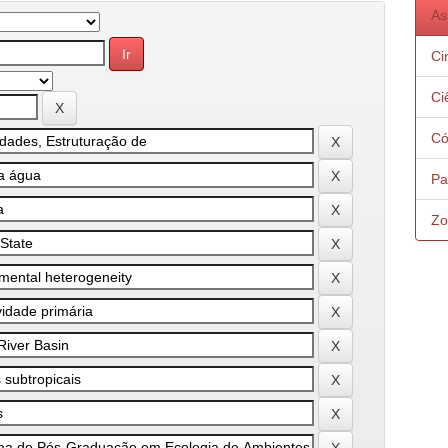
As
Ci
Ci
Có
Pa
Zo