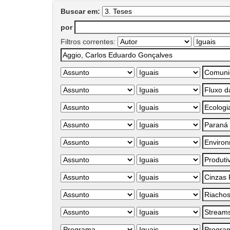
Buscar em:
por
Filtros correntes: