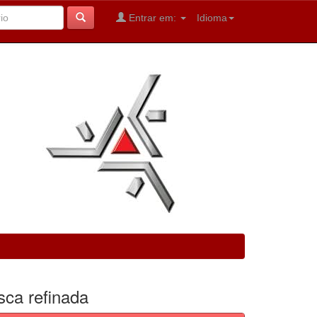
Entrar em:
Idioma
sca refinada