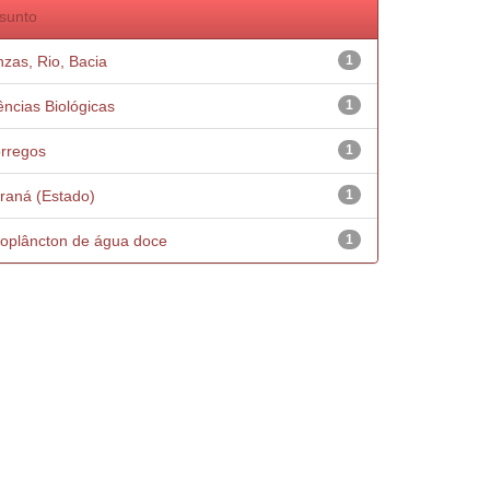
sunto
nzas, Rio, Bacia
1
ências Biológicas
1
rregos
1
raná (Estado)
1
oplâncton de água doce
1