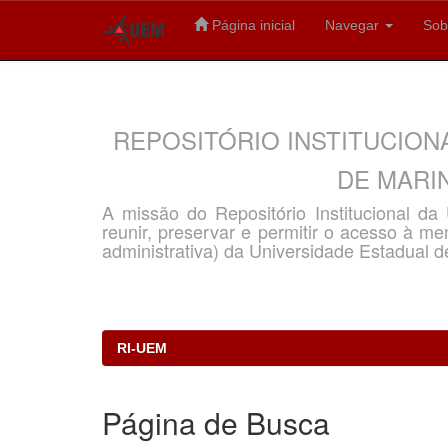
Página inicial
Navegar
Sob
Skip
navigation
REPOSITÓRIO INSTITUCION
DE MARIN
A missão do Repositório Institucional d
reunir, preservar e permitir o acesso à memó
administrativa) da Universidade Estadual d
RI-UEM
Página de Busca