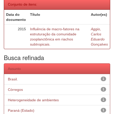
Conjunto de itens:
Data do
Título
Autor(es)
documento
2015
Influência de macro-fatores na
Aggio,
estruturação da comunidade
Carlos
zooplanctônica em riachos
Eduardo
subtropicais.
Gonçalves
Busca refinada
Assunto
Brasil.
1
Córregos
1
Heterogeneidade de ambientes
1
Paraná (Estado)
1