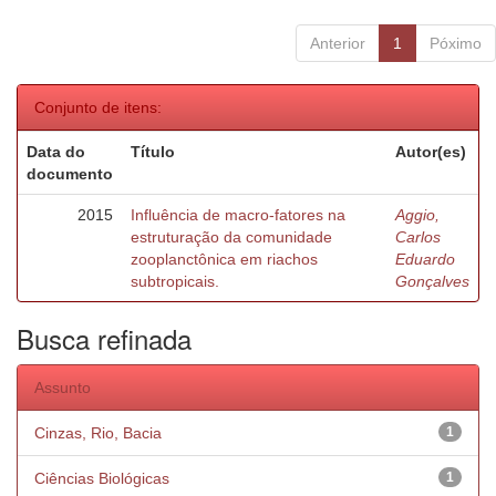
Anterior
1
Póximo
Conjunto de itens:
Data do
Título
Autor(es)
documento
2015
Influência de macro-fatores na
Aggio,
estruturação da comunidade
Carlos
zooplanctônica em riachos
Eduardo
subtropicais.
Gonçalves
Busca refinada
Assunto
Cinzas, Rio, Bacia
1
Ciências Biológicas
1