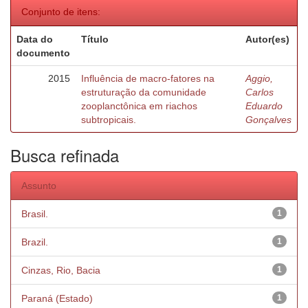
Conjunto de itens:
Data do
Título
Autor(es)
documento
2015
Influência de macro-fatores na
Aggio,
estruturação da comunidade
Carlos
zooplanctônica em riachos
Eduardo
subtropicais.
Gonçalves
Busca refinada
Assunto
Brasil.
1
Brazil.
1
Cinzas, Rio, Bacia
1
Paraná (Estado)
1