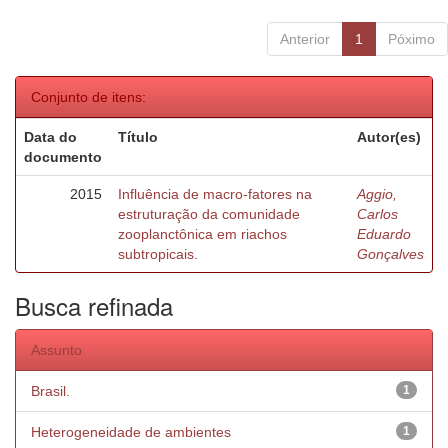
Anterior
1
Póximo
Conjunto de itens:
Data do
Título
Autor(es)
documento
2015
Influência de macro-fatores na
Aggio,
estruturação da comunidade
Carlos
zooplanctônica em riachos
Eduardo
subtropicais.
Gonçalves
Busca refinada
Assunto
Brasil.
1
Heterogeneidade de ambientes
1