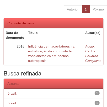
Anterior
1
Póximo
Conjunto de itens:
Data do
Título
Autor(es)
documento
2015
Influência de macro-fatores na
Aggio,
estruturação da comunidade
Carlos
zooplanctônica em riachos
Eduardo
subtropicais.
Gonçalves
Busca refinada
Assunto
Brasil.
1
Brazil.
1