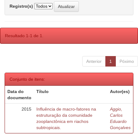
Registro(s)
Resultado 1-1 de 1.
Anterior
1
Póximo
Conjunto de itens:
Data do
Título
Autor(es)
documento
2015
Influência de macro-fatores na
Aggio,
estruturação da comunidade
Carlos
zooplanctônica em riachos
Eduardo
subtropicais.
Gonçalves