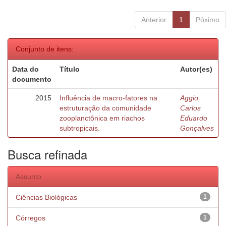
Anterior
1
Póximo
Conjunto de itens:
Data do
Título
Autor(es)
documento
2015
Influência de macro-fatores na
Aggio,
estruturação da comunidade
Carlos
zooplanctônica em riachos
Eduardo
subtropicais.
Gonçalves
Busca refinada
Assunto
Ciências Biológicas
1
Córregos
1