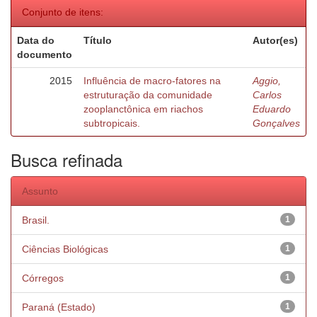
Conjunto de itens:
Data do
Título
Autor(es)
documento
2015
Influência de macro-fatores na
Aggio,
estruturação da comunidade
Carlos
zooplanctônica em riachos
Eduardo
subtropicais.
Gonçalves
Busca refinada
Assunto
Brasil.
1
Ciências Biológicas
1
Córregos
1
Paraná (Estado)
1