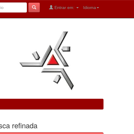
Entrar em:
Idioma
sca refinada