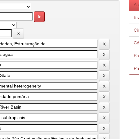
As
Bra
Ci
Có
Pa
Pr