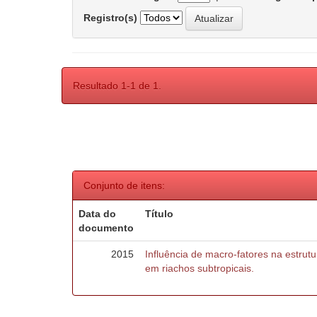
Registro(s)
Resultado 1-1 de 1.
Conjunto de itens:
Data do
Título
documento
2015
Influência de macro-fatores na estru
em riachos subtropicais.