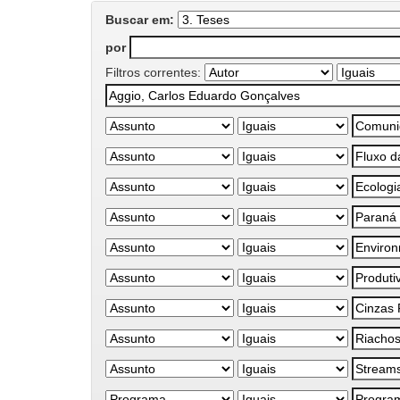
Buscar em:
por
Filtros correntes: