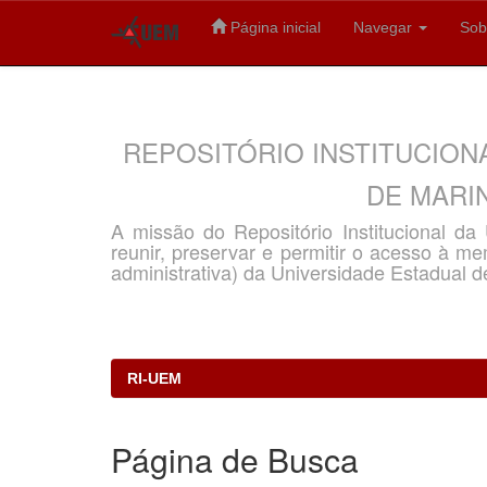
Página inicial
Navegar
Sob
Skip
navigation
REPOSITÓRIO INSTITUCION
DE MARIN
A missão do Repositório Institucional d
reunir, preservar e permitir o acesso à memó
administrativa) da Universidade Estadual d
RI-UEM
Página de Busca