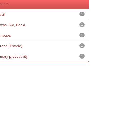
sunto
sil.
1
nzas, Rio, Bacia
1
rregos
1
raná (Estado)
1
imary productivity
1