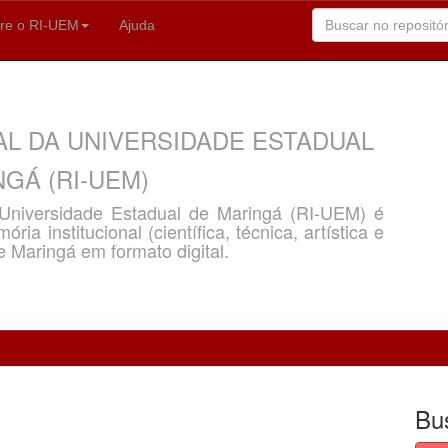
re o RI-UEM
Ajuda
AL DA UNIVERSIDADE ESTADUAL
GÁ (RI-UEM)
a Universidade Estadual de Maringá (RI-UEM) é
ria institucional (científica, técnica, artística e
e Maringá em formato digital.
Bu