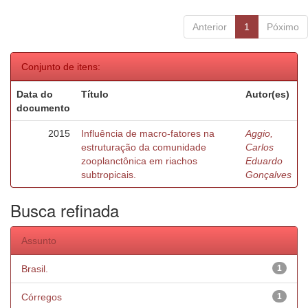
Anterior
1
Póximo
Conjunto de itens:
Data do
Título
Autor(es)
documento
2015
Influência de macro-fatores na
Aggio,
estruturação da comunidade
Carlos
zooplanctônica em riachos
Eduardo
subtropicais.
Gonçalves
Busca refinada
Assunto
Brasil.
1
Córregos
1