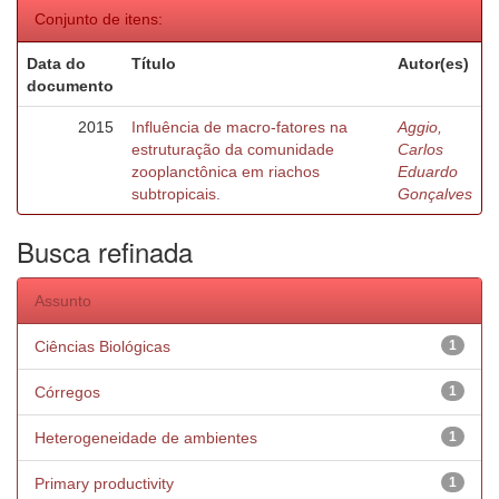
Conjunto de itens:
Data do
Título
Autor(es)
documento
2015
Influência de macro-fatores na
Aggio,
estruturação da comunidade
Carlos
zooplanctônica em riachos
Eduardo
subtropicais.
Gonçalves
Busca refinada
Assunto
Ciências Biológicas
1
Córregos
1
Heterogeneidade de ambientes
1
Primary productivity
1