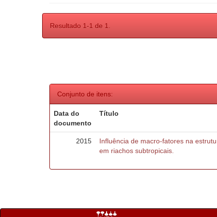
Resultado 1-1 de 1.
Conjunto de itens:
Data do
Título
documento
2015
Influência de macro-fatores na estru
em riachos subtropicais.