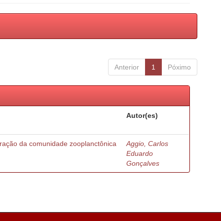
Anterior
1
Póximo
Autor(es)
turação da comunidade zooplanctônica
Aggio, Carlos
Eduardo
Gonçalves