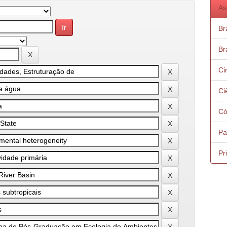
As
Bra
Bra
Ci
Ci
Có
Pa
Pr