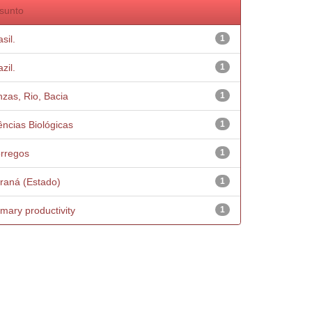
sunto
sil.
1
zil.
1
nzas, Rio, Bacia
1
ências Biológicas
1
rregos
1
raná (Estado)
1
imary productivity
1