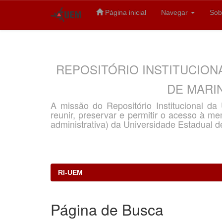
Página inicial
Navegar
Sob
Skip
navigation
REPOSITÓRIO INSTITUCION
DE MARIN
A missão do Repositório Institucional d
reunir, preservar e permitir o acesso à memó
administrativa) da Universidade Estadual d
RI-UEM
Página de Busca