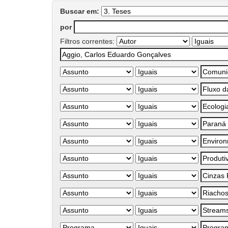
Buscar em:
por
Filtros correntes: