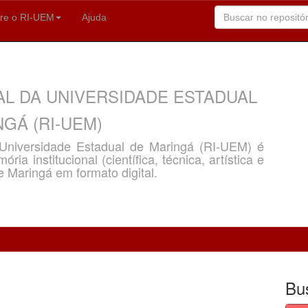
re o RI-UEM
Ajuda
AL DA UNIVERSIDADE ESTADUAL
GÁ (RI-UEM)
a Universidade Estadual de Maringá (RI-UEM) é
ria institucional (científica, técnica, artística e
e Maringá em formato digital.
Bu