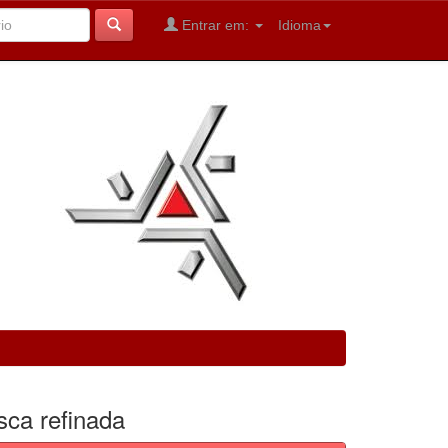
Entrar em:
Idioma
sca refinada