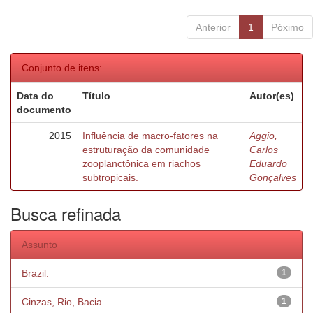
Anterior
1
Póximo
Conjunto de itens:
Data do
Título
Autor(es)
documento
2015
Influência de macro-fatores na
Aggio,
estruturação da comunidade
Carlos
zooplanctônica em riachos
Eduardo
subtropicais.
Gonçalves
Busca refinada
Assunto
Brazil.
1
Cinzas, Rio, Bacia
1