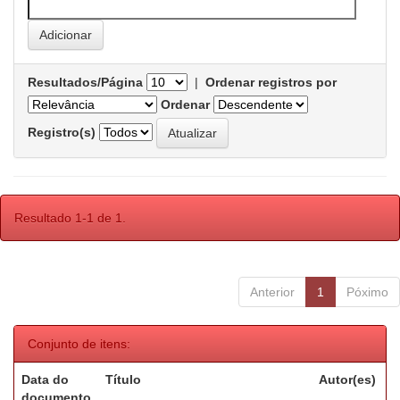
Resultados/Página
|
Ordenar registros por
Ordenar
Registro(s)
Resultado 1-1 de 1.
Anterior
1
Póximo
Conjunto de itens:
Data do
Título
Autor(es)
documento