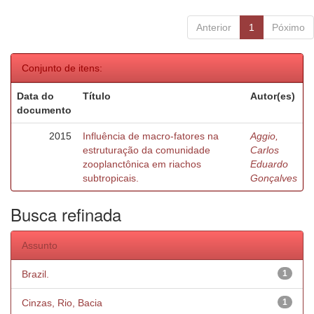
Anterior
1
Póximo
Conjunto de itens:
Data do
Título
Autor(es)
documento
2015
Influência de macro-fatores na
Aggio,
estruturação da comunidade
Carlos
zooplanctônica em riachos
Eduardo
subtropicais.
Gonçalves
Busca refinada
Assunto
Brazil.
1
Cinzas, Rio, Bacia
1