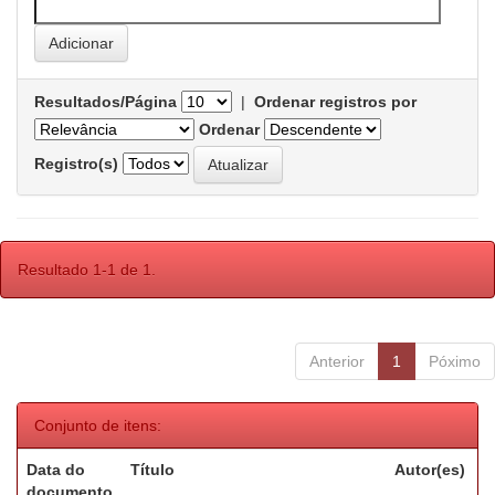
Resultados/Página
|
Ordenar registros por
Ordenar
Registro(s)
Resultado 1-1 de 1.
Anterior
1
Póximo
Conjunto de itens:
Data do
Título
Autor(es)
documento