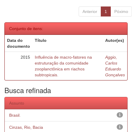
Anterior
1
Póximo
Conjunto de itens:
Data do
Título
Autor(es)
documento
2015
Influência de macro-fatores na
Aggio,
estruturação da comunidade
Carlos
zooplanctônica em riachos
Eduardo
subtropicais.
Gonçalves
Busca refinada
Assunto
Brasil.
1
Cinzas, Rio, Bacia
1